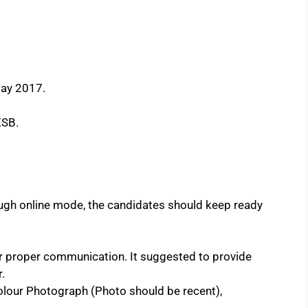
May 2017.
ESB.
hrough online mode, the candidates should keep ready
r proper communication. It suggested to provide
.
olour Photograph (Photo should be recent),