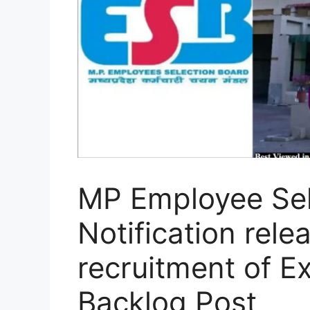
MP Employee Sel
Notification rele
recruitment of E
Backlog Post