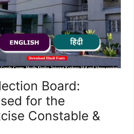
ection Board:
ased for the
xcise Constable &